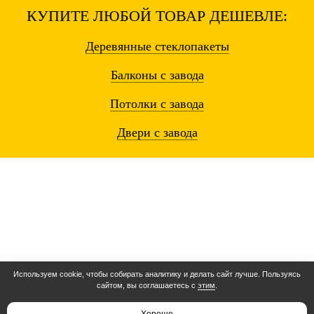
КУПИТЕ ЛЮБОЙ ТОВАР ДЕШЕВЛЕ:
Деревянные
стеклопакеты
Балконы
с завода
Потолки
с завода
Двери
с завода
Используем cookie, чтобы собирать аналитику и делать сайт лучше. Пользуясь
сайтом, вы соглашаетесь с
этим
.
Остались вопросы? Звоните!
8 (495) 104-80-15