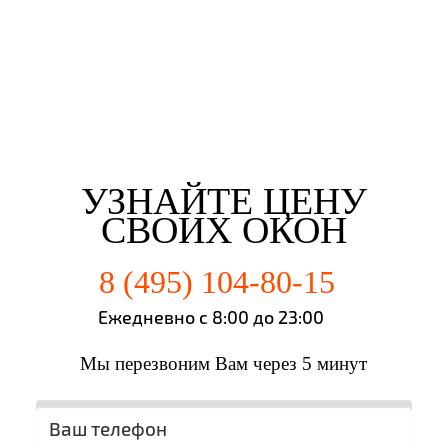
Евгений Брянцев
Алена Мишурко
Ульяна Наумова
Влад Астротин
г. Пенза
г. Пенза
г. Пенза
г. Пенза
УЗНАЙТЕ ЦЕНУ
СВОИХ ОКОН
8 (495) 104-80-15
Ежедневно с 8:00 до 23:00
Мы перезвоним Вам через 5 минут