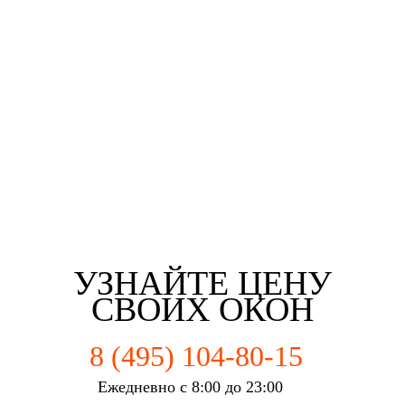
Евгений Брянцев
Алена Мишурко
Ульяна Наумова
Влад Астротин
г. Пенза
г. Пенза
г. Пенза
г. Пенза
УЗНАЙТЕ ЦЕНУ
СВОИХ ОКОН
8 (495) 104-80-15
Ежедневно с 8:00 до 23:00