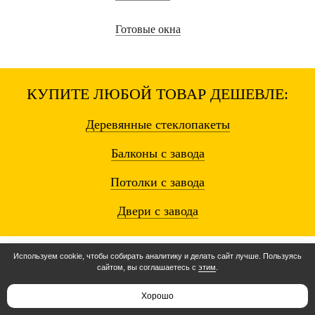
Готовые окна
КУПИТЕ ЛЮБОЙ ТОВАР ДЕШЕВЛЕ:
Деревянные
стеклопакеты
Балконы
с завода
Потолки
с завода
Двери
с завода
Используем cookie, чтобы собирать аналитику и делать сайт лучше. Пользуясь
сайтом, вы соглашаетесь с
этим
.
Остались вопросы? Звоните!
8 (495) 104-80-15
Хорошо