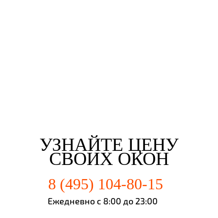
Евгений Брянцев
Ульяна Наумова
Влад Астротин
г. Пенза
г. Пенза
г. Пенза
УЗНАЙТЕ ЦЕНУ
СВОИХ ОКОН
8 (495) 104-80-15
Ежедневно с 8:00 до 23:00