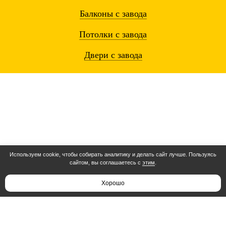
Балконы
с завода
Потолки
с завода
Двери
с завода
Используем cookie, чтобы собирать аналитику и делать сайт лучше. Пользуясь
сайтом, вы соглашаетесь с
этим
.
Остались вопросы? Звоните!
8 (495) 104-80-15
Хорошо
Режим работы:
c 8:00 до 23:00