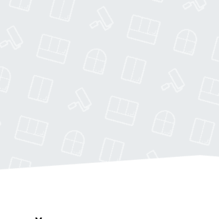
Клиент: Надежда Разина
Павелецкий проезд, дом 7
Номер договора:
856126
Стоимость:
10 300
р.