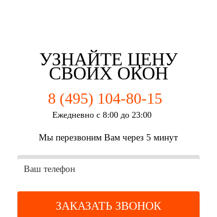
Евгений Брянцев
Алена Мишурко
Ульяна Наумова
Влад Астротин
г. Пенза
г. Пенза
г. Пенза
г. Пенза
УЗНАЙТЕ ЦЕНУ
СВОИХ ОКОН
8 (495) 104-80-15
Ежедневно с 8:00 до 23:00
Мы перезвоним Вам через 5 минут
ЗАКАЗАТЬ ЗВОНОК